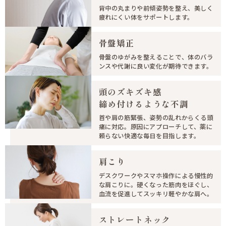
背中の丸まりや前傾姿勢を整え、美しく
疲れにくい体をサポートします。
骨盤矯正
骨盤のゆがみを整えることで、体のバラ
ンスや代謝に良い変化が期待できます。
頭のズキズキ感
締め付けるような不調
首や肩の筋緊張、姿勢の乱れからくる頭
痛に対応。原因にアプローチして、薬に
頼らない快適な毎日を目指します。
肩こり
デスクワークやスマホ操作による慢性的
な肩こりに。硬くなった筋肉をほぐし、
血流を促進してスッキリ軽やかな肩へ。
ストレートネック