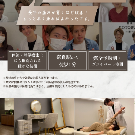
医師・理学療法士
奈良駅
完全予約制・
から
にも推薦される
徒歩1分
プライベート空間
確かな技術
※施術の感じ方や効果には個人差があります。
※本文に掲載のコメントはすべてご利用者様の個人の感想です。
※当院の施術は医療行為ではなく、治療を目的としたものではありません。