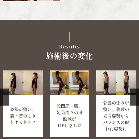
Results
施術後の変化
骨盤の歪みが
股関節〜膝、
姿勢が整い、
整い、普段の
足首周りの可
肩・首のこり
立ち姿勢から
動域が
もすっきり！
バランスの取
UPしました
れた姿勢に