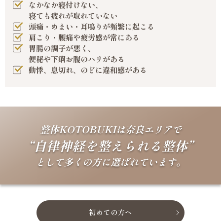
なかなか寝付けない、
寝ても疲れが取れていない
頭痛・めまい・耳鳴りが頻繁に起こる
肩こり・腰痛や疲労感が常にある
胃腸の調子が悪く、
便秘や下痢お腹のハリがある
動悸、息切れ、のどに違和感がある
整体KOTOBUKIは奈良エリアで
“自律神経を整えられる整体”
として多くの方に選ばれています。
初めての方へ